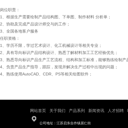
岗位职责：
1、根据生产需要绘制产品结构图、下单图、制作材料 分析单；
2、协助及完成产品设计师交与的工作；
3、全国各地客户服务
任职资格：
1、学历不限，学过艺术设计、化工机械设计等相关专业；
2、具有导向标识产品结构设计、熟悉了解材料加工工艺经验优先；
3、熟悉导向标识产品生产工艺流程、结构和加工标准，能够熟练绘制产
4、负责产品生产指导，跟踪，发现并解决生产过程中出现的问题；
4、熟练使用AutoCAD、CDR、PS等相关绘图软件；
5、有上进心，性格开朗，有团队精神和责任心。
6、多和客户沟通。
网站首页
关于我们
产品系列
新闻资讯
人才招聘
|
|
|
|
|
公司地址：江苏启东合作镇居仁街